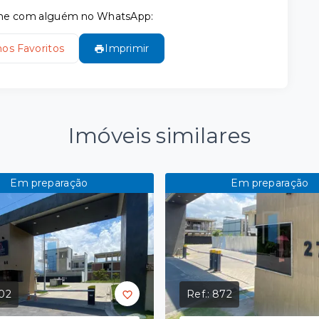
tilhe com alguém no WhatsApp:
nos Favoritos
Imprimir
Imóveis similares
Em preparação
Em preparação
02
Ref.:
872