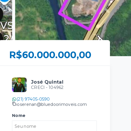
R$60.000.000,00
José Quintal
CRECI -
104962
(21) 97405-0590
joserenan@bluedoorimoveis.com
Nome