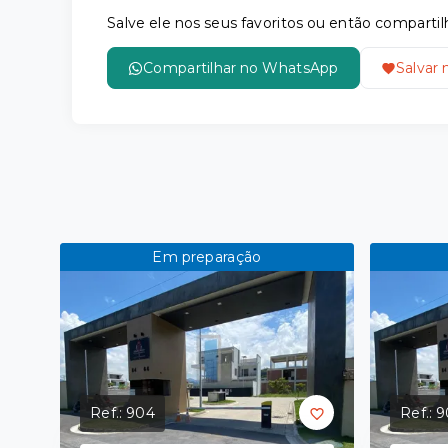
Salve ele nos seus favoritos ou então compar
Compartilhar no WhatsApp
Salvar 
Em preparação
Ref.:
904
Ref.:
9