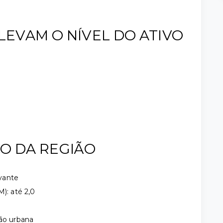
ELEVAM O NÍVEL DO ATIVO
CO DA REGIÃO
vante
): até 2,0
ção urbana