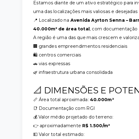
Estamos diante de um ativo estratégico para i
uma das localizações mais valiosas e desejadas d
📍 Localizado na
Avenida Ayrton Senna – Bar
40.000m² de área total
, com documentação e
A região é uma das que mais crescem e valoriz
🏢 grandes empreendimentos residenciais
🛍️ centros comerciais
🚗 vias expressas
🌿 infraestrutura urbana consolidada
📐 DIMENSÕES E POTE
📏 Área total aproximada:
40.000m²
📑 Documentação com RGI
💰 Valor médio projetado do terreno:
👉 aproximadamente
R$ 1.500/m²
💵 Valor total estimado: