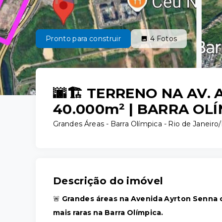
Pronto para construir
4
Fotos
🌆🏗️ TERRENO NA AV.
40.000m² | BARRA OL
Grandes Áreas -
Barra Olímpica - Rio de Janeiro
Descrição do imóvel
🚨
Grandes áreas na Avenida Ayrton Senna c
mais raras na Barra Olímpica.