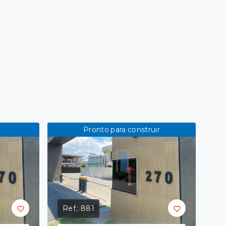
Pronto para construir
Ref.:
881