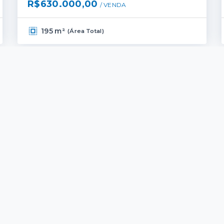
R$630.000,00
/ 
VENDA
195 m²
(
Área Total
)