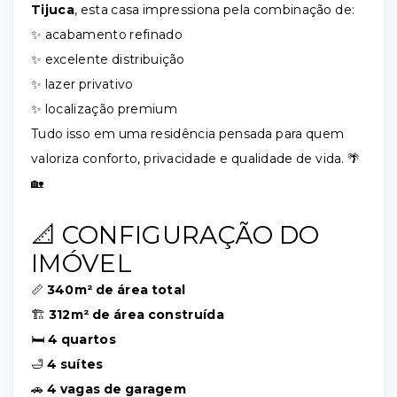
Tijuca
, esta casa impressiona pela combinação de:
✨ acabamento refinado
✨ excelente distribuição
✨ lazer privativo
✨ localização premium
Tudo isso em uma residência pensada para quem
valoriza conforto, privacidade e qualidade de vida. 🌴
🏡
📐 CONFIGURAÇÃO DO
IMÓVEL
📏
340m² de área total
🏗️
312m² de área construída
🛏️
4 quartos
🛁
4 suítes
🚗
4 vagas de garagem