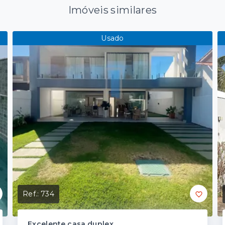
Imóveis similares
Usado
Ref.:
734
Excelente casa duplex