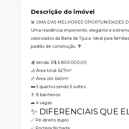
Descrição do imóvel
🚨 UMA DAS MELHORES OPORTUNIDADES DO
Uma residência imponente, elegante e extre
valorizados da Barra da Tijuca. Ideal para famíl
padrão de construção. 🌴
💰 Venda: R$ 6.800.000,00
📐 Área total: 627m²
📏 Área útil: 640m²
🛏️ 5 quartos sendo 5 suítes
🚿 8 banheiros
🚗 4 vagas
✨ DIFERENCIAIS QUE 
✅ Pé-direito duplo
✅ Porteira fechada