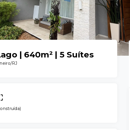
Lago | 640m² | 5 Suítes
aneiro/RJ
onstruída
)