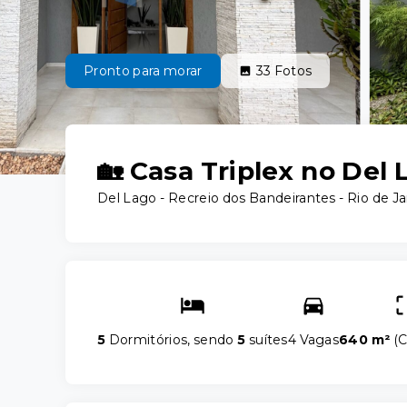
Pronto para morar
33
Fotos
🏡 Casa Triplex no Del 
Del Lago -
Recreio dos Bandeirantes - Rio de J
5
Dormitórios, sendo
5
suítes
4 Vagas
640 m²
(
C