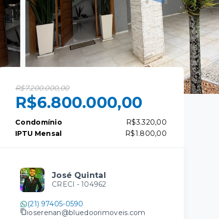
R$7.200.000,00
R$6.800.000,00
Condomínio
R$3.320,00
IPTU Mensal
R$1.800,00
José Quintal
CRECI -
104962
(21) 97405-0590
joserenan@bluedoorimoveis.com