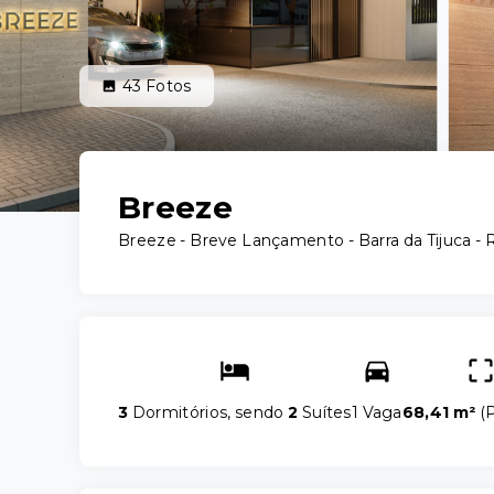
43
Fotos
Breeze
Breeze - Breve Lançamento -
Barra da Tijuca -
3
Dormitórios, sendo
2
Suítes
1 Vaga
68,41 m²
(
P