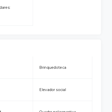
dares:
o
Brinquedoteca
Elevador social