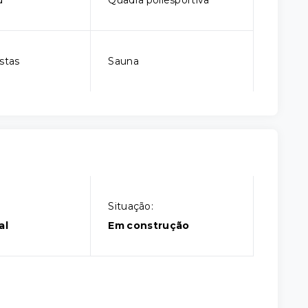
d
Quadra poliesportiva
stas
Sauna
Situação:
al
Em construção