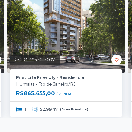
Ref.:
O-49442-76071
First Life Friendly - Residencial
Humaitá - Rio de Janeiro/RJ
R$865.655,00
/ 
VENDA
1
52,99 m²
(
Área Privativa
)