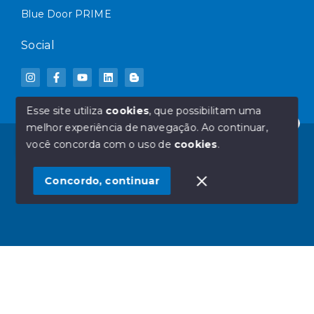
Blue Door PRIME
Social
Esse site utiliza
cookies
, que possibilitam uma
melhor experiência de navegação.
Ao continuar,
Olá! Deseja mais informações sobre qual IMÓVEL?
© Copyright 2026 - Blue Door Imóveis - Todos os
você concorda com o uso de
cookies
.
direitos reservados
1
Concordo, continuar
SITE PARA IMOBILIARIA
Início
Histórico
Favoritos