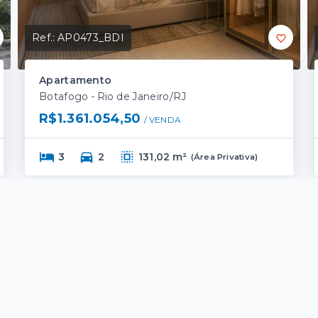
Ref.:
AP0473_BDI
Apartamento
Botafogo - Rio de Janeiro/RJ
R$1.361.054,50
/ 
VENDA
3
2
131,02 m²
(
Área Privativa
)