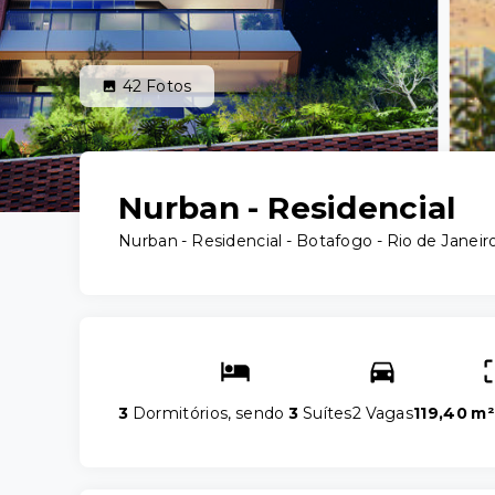
42
Fotos
Nurban - Residencial
Nurban - Residencial -
Botafogo - Rio de Janeir
3
Dormitórios, sendo
3
Suítes
2 Vagas
119,40 m²