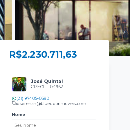
R$2.230.711,63
José Quintal
CRECI -
104962
(21) 97405-0590
joserenan@bluedoorimoveis.com
Nome