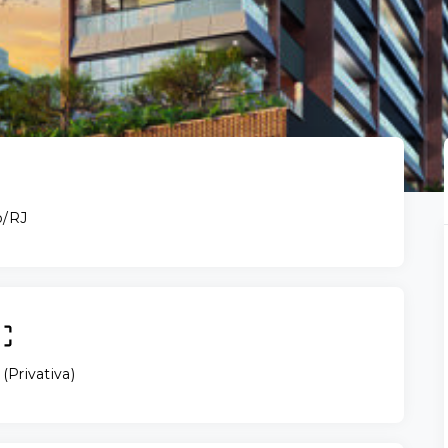
o/RJ
(
Privativa
)