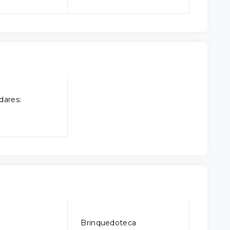
dares:
o
Brinquedoteca