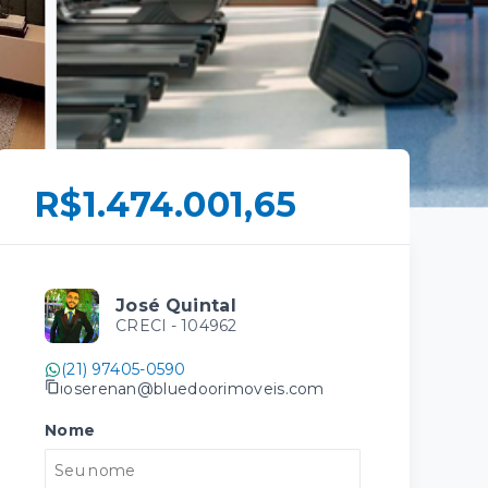
R$1.474.001,65
José Quintal
CRECI -
104962
(21) 97405-0590
joserenan@bluedoorimoveis.com
Nome