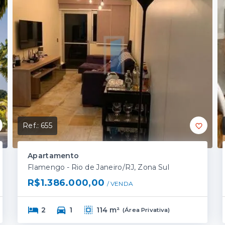
Ref.:
655
Apartamento
Flamengo - Rio de Janeiro/RJ, Zona Sul
R$1.386.000,00
/ 
VENDA
2
1
114 m²
(
Área Privativa
)