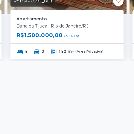
Ref.:
AP0392_BDI
Apartamento
Barra da Tijuca - Rio de Janeiro/RJ
R$1.500.000,00
/ 
VENDA
4
2
140 m²
(
Área Privativa
)