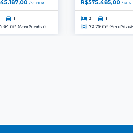
45.187,00
R$575.485,00
/ 
VENDA
/ 
VEN
1
3
1
4,64 m²
72,79 m²
(
Área Privativa
)
(
Área Privati