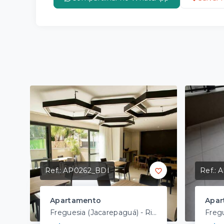
Ref.:
AP0262_BDI
Ref.:
A
Apartamento
Apar
Freguesia (Jacarepaguá) - Rio de Janeiro/RJ