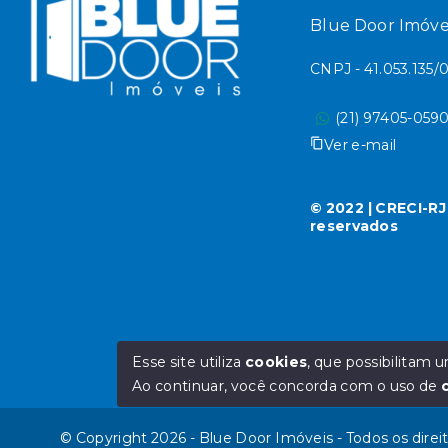
Blue Door Imóve
CNPJ - 41.053.135
(21) 97405-059
Ver e-mail
© 2022 | CRECI-RJ
reservados
Esse site utiliza
cookies
, que possibilitam
Ao continuar, você concorda com o uso de
© Copyright 2026 - Blue Door Imóveis - Todos os direi