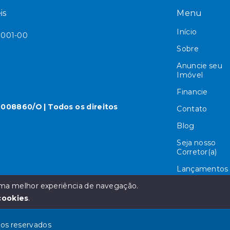
is
Menu
Início
/0001-00
Sobre
0
Anuncie seu
Imóvel
Financie
 008860/O | Todos os direitos
Contato
Blog
Seja nosso
Corretor(a)
Lançamentos
Blue Door PR
 uma melhor experiência de navegação.
cookies
.
tos reservados