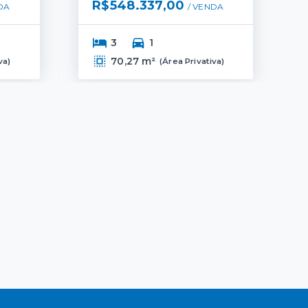
R$548.337,00
DA
/ 
VENDA
3
1
70,27 m²
va
)
(
Área Privativa
)