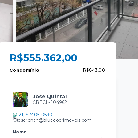
R$555.362,00
Condomínio
R$843,00
José Quintal
CRECI -
104962
(21) 97405-0590
joserenan@bluedoorimoveis.com
Nome