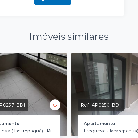
Imóveis similares
P0237_BDI
Ref.:
AP0250_BDI
tamento
Apartamento
Freguesia (Jacarepaguá) - Rio de Janeiro/RJ