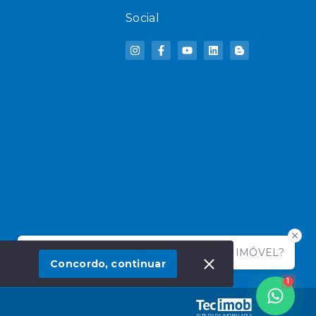
Social
Olá! Deseja mais informações sobre qual IMÓVEL?
IME
Concordo, continuar
1