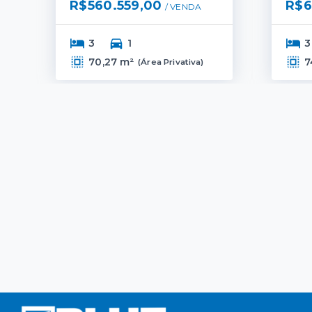
R$560.559,00
R$6
/ 
VENDA
3
1
3
70,27 m²
7
(
Área Privativa
)