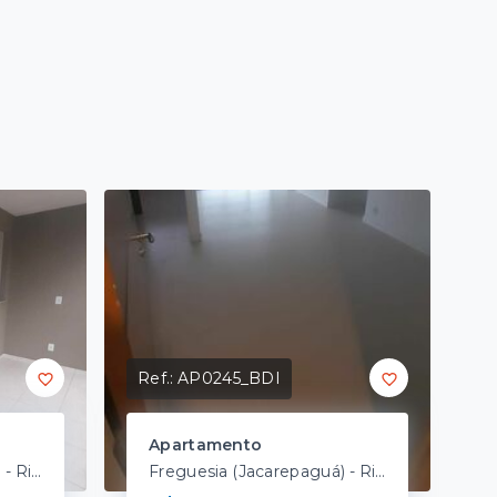
Ref.:
AP0245_BDI
Apartamento
Freguesia (Jacarepaguá) - Rio de Janeiro/RJ
Freguesia (Jacarepaguá) - Rio de Janeiro/RJ