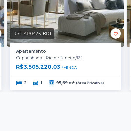
Ref.:
AP0426_BDI
Apartamento
Copacabana - Rio de Janeiro/RJ
R$3.505.220,03
/ 
VENDA
2
1
95,69 m²
(
Área Privativa
)