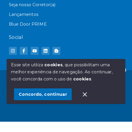
Seja nosso Corretor(a)
Lançamentos
Blue Door PRIME
Social
Esse site utiliza
cookies
, que possibilitam uma
melhor experiência de navegação.
Ao continuar,
Olá! Deseja mais informações sobre qual IMÓVEL?
© Copyright 2026 - Blue Door Imóveis - Todos os
você concorda com o uso de
cookies
.
direitos reservados
1
Concordo, continuar
SITE PARA IMOBILIARIA
Início
Histórico
Favoritos