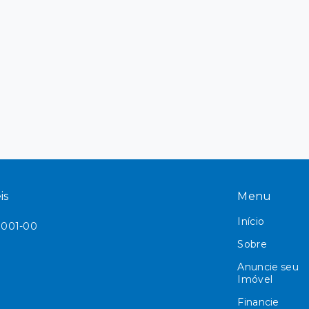
is
Menu
Início
/0001-00
Sobre
0
Anuncie seu
Imóvel
Financie