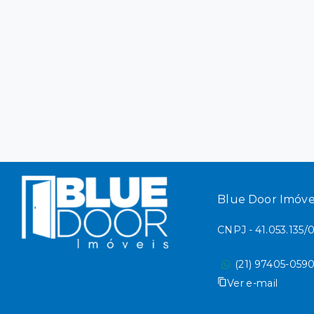
Blue Door Imóve
CNPJ - 41.053.135
(21) 97405-059
Ver e-mail