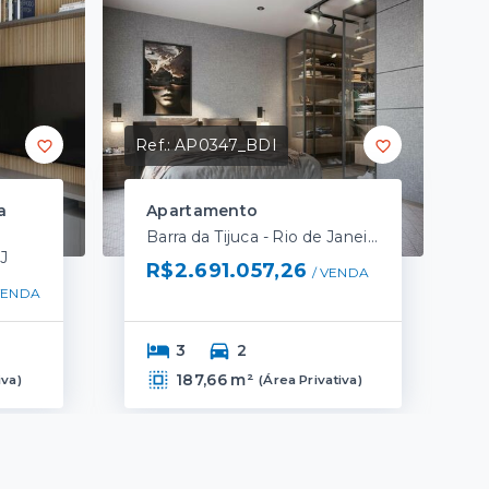
Ref.:
AP0347_BDI
a
Apartamento
Barra da Tijuca - Rio de Janeiro/RJ
RJ
R$2.691.057,26
/ 
VENDA
VENDA
3
2
187,66 m²
iva
)
(
Área Privativa
)