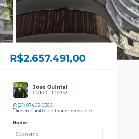
R$2.657.491,00
José Quintal
CRECI -
104962
(21) 97405-0590
joserenan@bluedoorimoveis.com
Nome