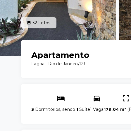
32
Fotos
Apartamento
Lagoa - Rio de Janeiro/RJ
3
Dormitórios, sendo
1
Suíte
1 Vaga
179,04 m²
(
P