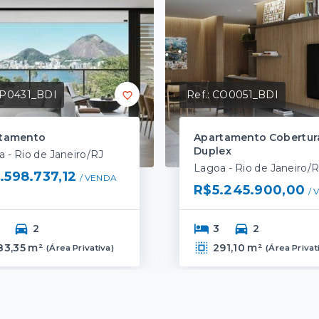
P0431_BDI
Ref.:
CO0051_BDI
tamento
Apartamento Cobertur
Duplex
 - Rio de Janeiro/RJ
Lagoa - Rio de Janeiro/
.598.737,12
/ 
VENDA
R$5.245.900,00
/ 
2
3
2
83,35 m²
291,10 m²
(
Área Privativa
)
(
Área Privat