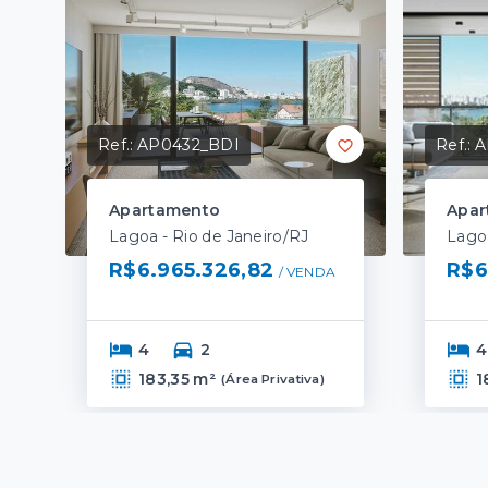
Ref.:
AP0432_BDI
Ref.:
A
Apartamento
Apar
Lagoa - Rio de Janeiro/RJ
Lagoa
R$6.965.326,82
R$6
/ 
VENDA
4
2
4
183,35 m²
1
(
Área Privativa
)