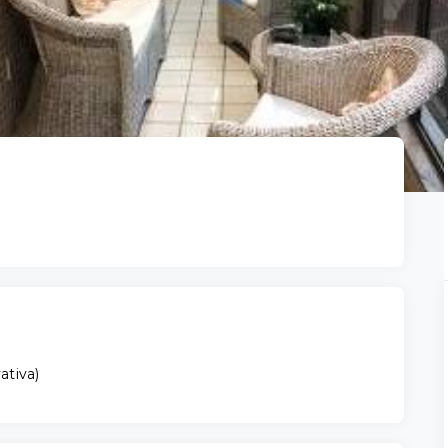
vativa
)