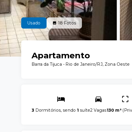
Usado
18
Fotos
Apartamento
Barra da Tijuca - Rio de Janeiro/RJ, Zona Oeste
3
Dormitórios, sendo
1
suíte
2 Vagas
130 m²
(
Pri