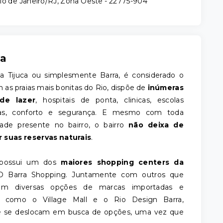
Rio de Janeiro/RJ, Zona Oeste
- 22775-904
ca
a Tijuca ou simplesmente Barra, é considerado o
m as praias mais bonitas do Rio, dispõe de
inúmeras
de lazer
, hospitais de ponta, clinicas, escolas
as, conforto e segurança. E mesmo com toda
ade presente no bairro, o bairro
não deixa de
r suas reservas naturais
.
 possui um dos
maiores shopping centers da
O Barra Shopping. Juntamente com outros que
tam diversas opções de marcas importadas e
s: como o Village Mall e o Rio Design Barra,
te se deslocam em busca de opções, uma vez que