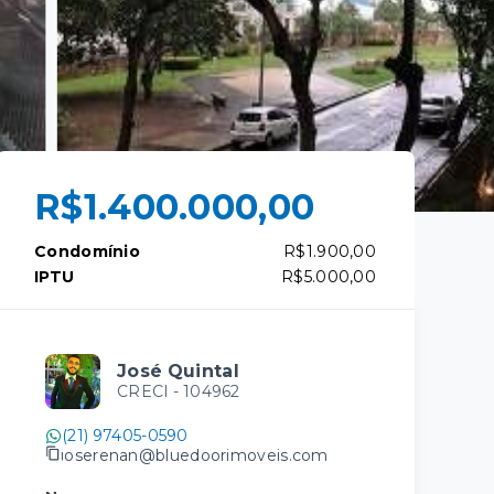
R$1.400.000,00
Condomínio
R$1.900,00
IPTU
R$5.000,00
José Quintal
CRECI -
104962
(21) 97405-0590
joserenan@bluedoorimoveis.com