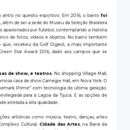
antro no quesito esportivo. Em 2016, o bairro
foi
s
, além de ser a sede do Museu da Seleção Brasileira
os apaixonados por futebol, contemplando a história
rvo de fotos, vídeos e objetos. No bairro também
o
que, recebeu da Golf Digest, a mais importante
 Green Star Award 2016, dado aos campos que se
sas de show, e teatros
. No shopping Village Mall,
famosa casa de show Carnegie Hall, em Nova York. O
nemark Prime” com tecnologia de última geração;
rivilegiada para a Lagoa da Tijuca. E as opções de
de atrelada a alta qualidade.
ões artísticas como música, teatro, danças, artes
 Complexo Cultural,
Cidade das Artes
, na Barra da