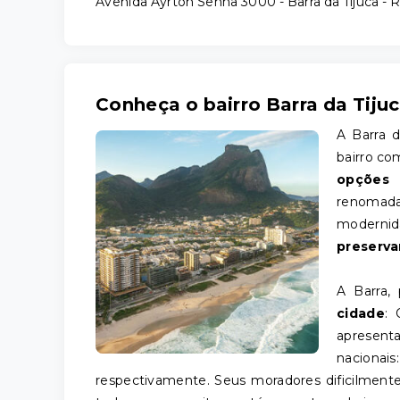
Avenida Ayrton Senna 3000 - Barra da Tijuca - 
Conheça o bairro Barra da Tiju
A Barra d
bairro co
opções 
renomad
modernid
preserva
A Barra,
cidade
: 
apresen
nacionai
respectivamente. Seus moradores dificilmen