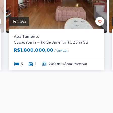
Ref.:
562
Apartamento
Copacabana - Rio de Janeiro/RJ, Zona Sul
R$1.800.000,00
/ 
VENDA
3
1
200 m²
(
Área Privativa
)