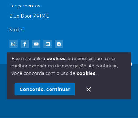
Lançamentos
Blue Door PRIME
Social
Esse site utiliza
cookies
, que possibilitam uma
melhor experiência de navegação.
Ao continuar,
Olá! Deseja mais informações sobre qual IMÓVEL?
© Copyright 2026 - Blue Door Imóveis - Todos os
você concorda com o uso de
cookies
.
direitos reservados
1
Concordo, continuar
SITE PARA IMOBILIARIA
Início
Histórico
Favoritos