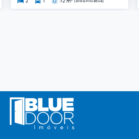
2
1
72 m²
(
Área Privativa
)