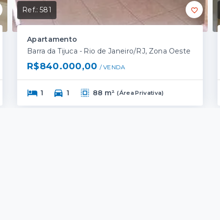
Ref.:
581
Apartamento
Barra da Tijuca - Rio de Janeiro/RJ, Zona Oeste
R$840.000,00
/ 
VENDA
1
1
88 m²
(
Área Privativa
)