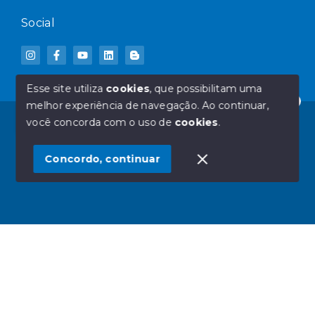
Social
Esse site utiliza
cookies
, que possibilitam uma
melhor experiência de navegação.
Ao continuar,
Olá! Deseja mais informações sobre qual IMÓVEL?
© Copyright 2026 - Blue Door Imóveis - Todos os
você concorda com o uso de
cookies
.
direitos reservados
1
Concordo, continuar
SITE PARA IMOBILIARIA
Início
Histórico
Favoritos