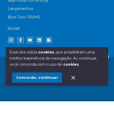
Seja nosso Corretor(a)
Lançamentos
Blue Door PRIME
Social
Esse site utiliza
cookies
, que possibilitam uma
melhor experiência de navegação.
Ao continuar,
Olá! Deseja mais informações sobre qual IMÓVEL?
© Copyright 2026 - Blue Door Imóveis - Todos os
você concorda com o uso de
cookies
.
direitos reservados
1
Concordo, continuar
SITE PARA IMOBILIARIA
Início
Histórico
Favoritos