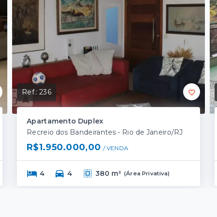
Ref.:
236
Apartamento Duplex
Recreio dos Bandeirantes - Rio de Janeiro/RJ
R$1.950.000,00
/ 
VENDA
4
4
380 m²
(
Área Privativa
)