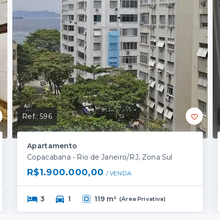
Ref.:
596
Apartamento
Copacabana - Rio de Janeiro/RJ, Zona Sul
R$1.900.000,00
/ 
VENDA
3
1
119 m²
(
Área Privativa
)