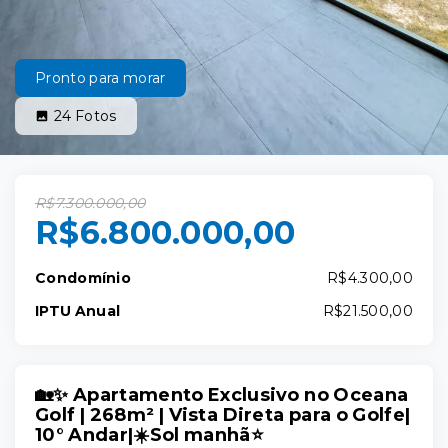
Pronto para morar
24
Fotos
R$7.300.000,00
R$6.800.000,00
Condomínio
R$4.300,00
IPTU Anual
R$21.500,00
🏡✨ Apartamento Exclusivo no Oceana
Golf | 268m² | Vista Direta para o Golfe|
10° Andar|☀️Sol manhã⭐