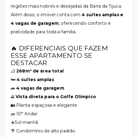
regiões mais nobres e desejadas da Barra da Tijuca.
Além disso, o imóvel conta com
4 suítes amplas e
4 vagas de garagem
, oferecendo conforto e
praticidade para toda a família.
🔥 DIFERENCIAIS QUE FAZEM
ESSE APARTAMENTO SE
DESTACAR
📐
268m² de área total
🛏️
4 suítes amplas
🚗
4 vagas de garagem
⛳
Vista direta para o Golfe Olímpico
🏡 Planta espaçosa e elegante
🧱 10° Andar
☀️Sol manhã
🌴 Condomínio de alto padrão