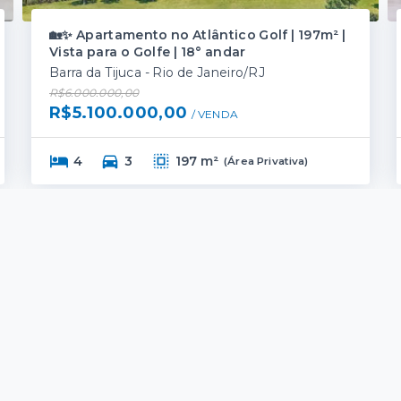
🏡✨ Apartamento no Atlântico Golf | 197m² |
Vista para o Golfe | 18° andar
Barra da Tijuca - Rio de Janeiro/RJ
R$6.000.000,00
R$5.100.000,00
/ 
VENDA
4
3
197 m²
(
Área Privativa
)